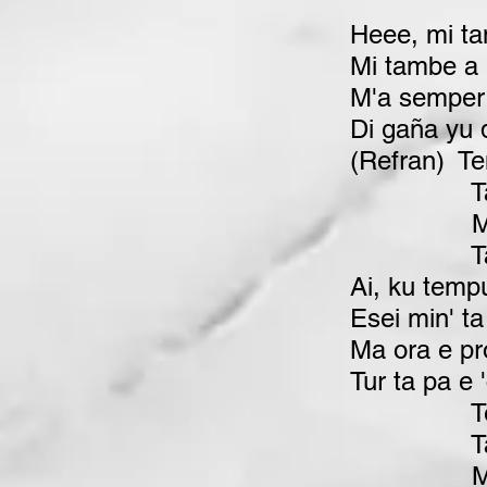
Heee, mi
Mi tamb
M'a sempe
Di gaña 
(Refran
Ta ki
Mi ke
Ta ki
Ai, ku t
Esei min
Ma ora e
Tur ta pa
Tende
Ta ki
Mi ke