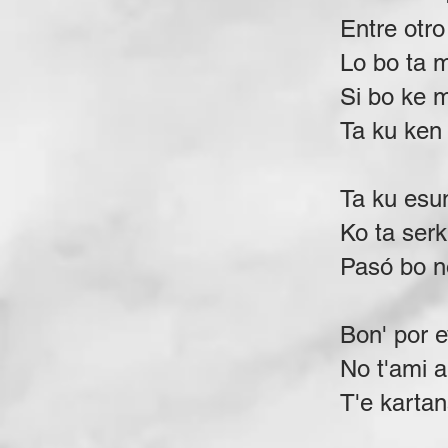
Entre otr
Lo bo ta
Si bo ke 
Ta ku ken
Ta ku esun
Ko ta ser
Pasó bo 
Bon' por e
No t'ami 
T'e kart