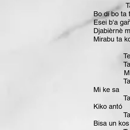
Ta ki
Bo dí bo 
Esei b'a
Djabièrn
Mirabu t
Tende
Ta ki 
Mi ke
Ta ki 
Mi ke
Ta ki 
Kiko a
Ta ki 
Bisa u