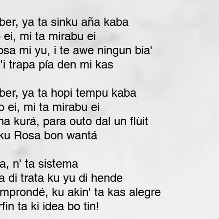
mber, ya ta sinku aña kaba
bo ei, mi ta mirabu ei
 Rosa mi yu, i te awe ningun bia'
eg'i trapa pía den mi kas
mber, ya ta hopi tempu kaba
-bo ei, mi ta mirabu ei
 na kurá, para outo dal un flùit
jis ku Rosa bon wantá
tema, n' ta sistema
era di trata ku yu di hende
komprondé, ku akin' ta kas alegre
orfin ta ki idea bo tin!