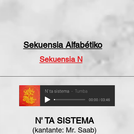
Sekuensia Alfabétiko
Sekuensia N
N' ta sistema
Tumba
00:00 / 03:46
N' TA SISTEMA
(kantante: Mr. Saab)