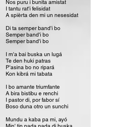
Nos puru i bunita amistat
I tantu rat'i felisidat
A spièrta den mi un nesesidat
Di ta semper band'i bo
Semper band'i bo
Semper band'i bo
I m'a bai buska un lugá
Te den huki patras
P'asina bo no ripará
Kon kibrá mi tabata
I bo amante triumfante
A bira bistibu e renchi
I pastor di, por fabor sí
Boso duna otro un sunchi
Mundu a kaba pa mi, ayó
Min' tin nada nada di buska