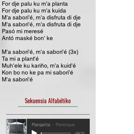
For dje palu ku m'a planta
For dje palu ku m'a kuida
M'a sabori'é, m'a disfruta di dje
M'a sabori'é, m'a disfruta di dje
Pasó mi meresé
Antó maské bon' ke
M'a sabori'é, m'a sabori'é (3x)
Ta mi a plant'é
Muh'ele ku kariño, m'a kuid'é
Kon bo no ke pa mi sabori'é
M'a sabori'é
Sekuensia Alfabétiko
Margarita
Merengue
-04:31