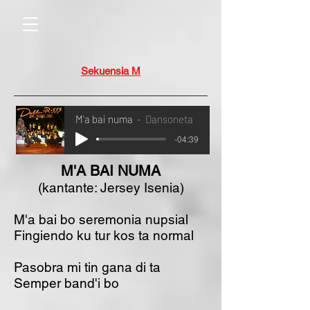
Sekuensia M
M'a bai numa
Dansoneta
-04:39
M'A BAI NUMA
(kantante: Jersey Isenia)
M'a bai bo seremonia nupsial
Fingiendo ku tur kos ta normal
Pasobra mi tin gana di ta
Semper band'i bo